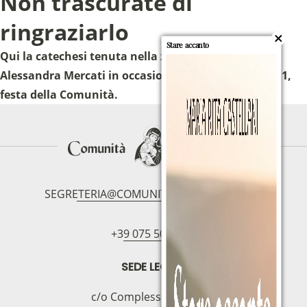
Non trascurate di
ringraziarlo
Stare accanto
Qui la catechesi tenuta nella zona di Perugia da
Sostieni la Comunità Magnificat
Alessandra Mercati in occasione dell’8 dicembre 2011,
Fai una donazione sul nostro conto
festa della Comunità.
bancario
IBAN:
IT49S0200803039000102071988
(clicca per copiare)
SEGRETERIA@COMUNITAMAGNIFICAT.ORG
+39 075 5094797
SEDE LEGALE
c/o Complesso S.Manno