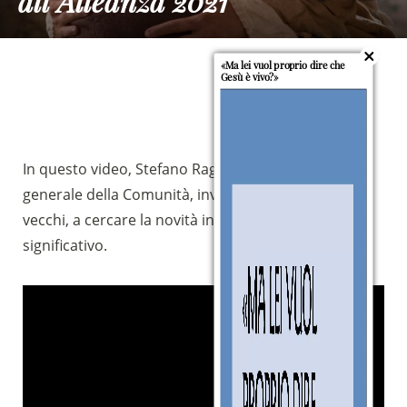
all’Alleanza 2021
«Ma lei vuol proprio dire che
Gesù è vivo?»
In questo video, Stefano Ragnacci, moderatore
generale della Comunità, invita gli alleati, nuovi e
vecchi, a cercare la novità in questo momento così
significativo.
Sostieni la Comunità Magnificat
Fai una donazione sul nostro conto
bancario
IBAN:
IT49S0200803039000102071988
(clicca per copiare)