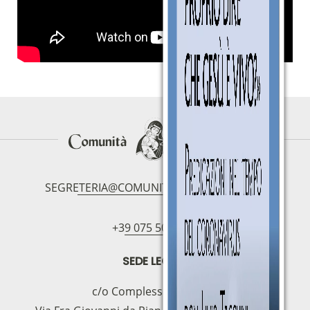
SEGRETERIA@COMUNITAMAGNIFICAT.ORG
+39 075 5094797
SEDE LEGALE
c/o Complesso S.Manno