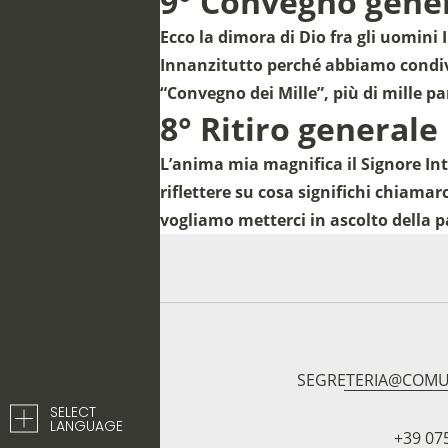
9° Convegno gene
Ecco la dimora di Dio fra gli uomin
Innanzitutto perché abbiamo condivis
“Convegno dei Mille”, più di mille pa
8° Ritiro generale
L’anima mia magnifica il Signore Int
riflettere su cosa significhi chiam
vogliamo metterci in ascolto della p
SEGRETERIA@COMU
SELECT
LANGUAGE
+39 07