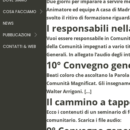
DOVE SIAMO
Due giorni per imparare a servire 
Animatore ed equipe A casa di Madre 
COSA FACCIAMO
svolto il ritiro di formazione riguar
NEWS
I responsabili nel
PUBBLICAZIONI
Vuoi essere responsabile in Comunità
della Comunità impegnati a vario tit
CONTATTI & WEB
Generali. In allegato l’audio degli in
10° Convegno gen
Beati coloro che ascoltano la Parola
Comunità Magnificat. Gli insegnament
Walter Arrigoni. […]
Il cammino a tapp
Ecco i contenuti di un seminario di 
comunitario. Scarica i file audio: