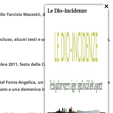
Le Dio-incidenze
ello Tarcisio Mezzetti, durante la giornata comunitaria
cluso, alcuni testi e una presentazione di Power Point,
mbre 2011, festa della Comunità.
otel Fonte Angelica, un bellissimo luogo pieno di verde e
ato e una domenica in cui ci siamo preparati per il