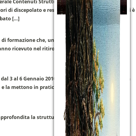
generale Contenuti Struttura Accompagnamento
i di discepolato e responsabili di molte Fraternità, si è
abato […]
i formazione che, un centinaio di fratelli e sorelle
nno ricevuto nel ritiro di guidato dai Responsabili
 dal 3 al 6 Gennaio 2010 il 10° Convegno Generale della
e la mettono in pratica” sono stati tenuti da padre
 approfondita la struttura delle tappe del cammino