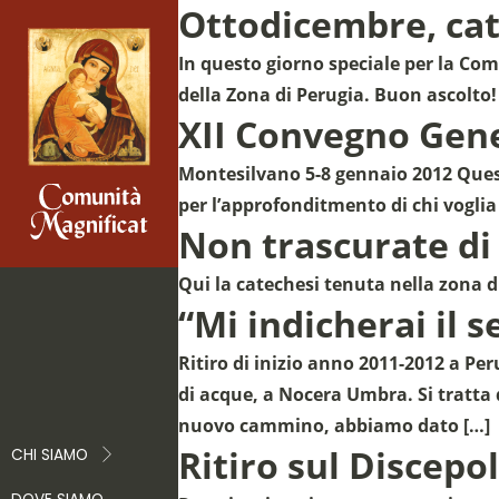
Ottodicembre, cat
In questo giorno speciale per la Com
della Zona di Perugia. Buon ascolto!
XII Convegno Gen
Montesilvano 5-8 gennaio 2012 Quest
per l’approfonditmento di chi voglia
Non trascurate di 
Qui la catechesi tenuta nella zona d
“Mi indicherai il s
Ritiro di inizio anno 2011-2012 a Per
di acque, a Nocera Umbra. Si tratta 
nuovo cammino, abbiamo dato […]
Ritiro sul Discepo
CHI SIAMO