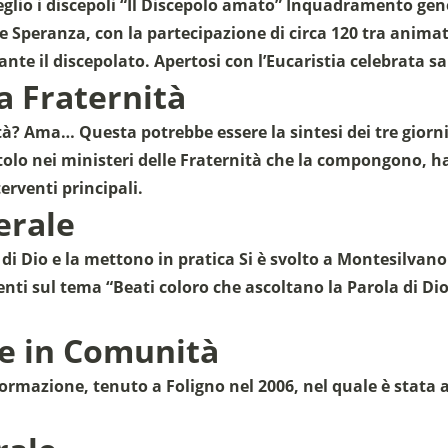
meglio i discepoli “Il Discepolo amato” Inquadramento 
Speranza, con la partecipazione di circa 120 tra animator
dante il discepolato. Apertosi con l’Eucaristia celebrata s
la Fraternità
? Ama… Questa potrebbe essere la sintesi dei tre giorni d
olo nei ministeri delle Fraternità che la compongono, ha
terventi principali.
erale
Sostieni la Comunità Magnificat
 di Dio e la mettono in pratica Si è svolto a Montesilvano
Fai una donazione sul nostro conto bancario
i sul tema “Beati coloro che ascoltano la Parola di Dio 
IBAN:
IT49S0200803039000102071988
(clicca per copiare)
e in Comunità
formazione, tenuto a Foligno nel 2006, nel quale è stata