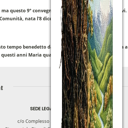
ma questo 9° convegno è stato speciale per vari motivi.
a Comunità, nata l’8 dicembre 1978, ed eravamo il
o tempo benedetto dal Signore Egli ci invita con forza a
 questi anni Maria quale modello da imitare, così ora
SEDE LEGALE
c/o Complesso S.Manno