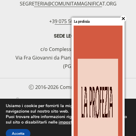
SEGRETERIA@COMUNITAMAGNIFICAT.ORG
bancario
IBAN:
IT49S0200803039000102071988
(clicca per copiare)
+39 075 5094797
La profezia
SEDE LEGALE
c/o Complesso S.Manno
Via Fra Giovanni da Pian di Carpine, 63 - 06127
(PG)
2016-2026 Comunità Magnificat
COOKIE POLICY
PRIVACY POLICY
Usiamo i cookie per fornirti la miglior esperienza d'uso e
navigazione sul nostro sito web.
PROTOCOLLO PER LA TUTELA DEI MINORI E
Puoi trovare altre informazioni riguardo a quali cookie usiamo
DELLE PERSONE VULNERABILI
sul sito o disabilitarli nelle
impostazioni
.
Accetta
FAI UNA DONAZIONE